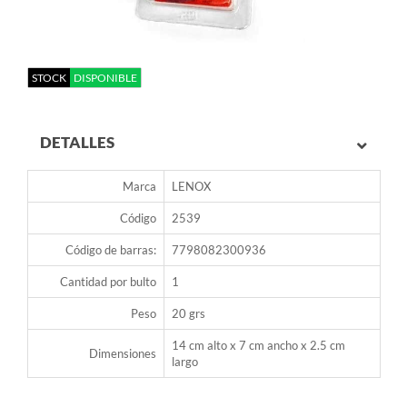
STOCK
DISPONIBLE
DETALLES
Marca
LENOX
Código
2539
Código de barras:
7798082300936
Cantidad por bulto
1
Peso
20 grs
14 cm alto x 7 cm ancho x 2.5 cm
Dimensiones
largo