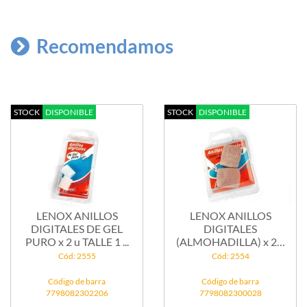
Recomendamos
STOCK
DISPONIBLE
STOCK
DISPONIBLE
LENOX ANILLOS
LENOX ANILLOS
DIGITALES DE GEL
DIGITALES
PURO x 2 u TALLE 1 ...
(ALMOHADILLA) x 2 u
GRANDE...
Cód: 2555
Cód: 2554
Código de barra
Código de barra
7798082302206
7798082300028