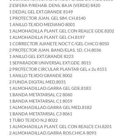
2 ESFERA P/REHAB. DENS. BAJA (VERDE) 8420
1 DEDAL GEL EXT.GRANDE 8149
1 PROTECTOR JUAN. GEL SIM. CH.8140
1 ANILLO TEJIDO MEDIANO 8001
1 ALMOHADILLA PLANT. GEL CON REALCE GDE.8202
1 ALMOHADILLA PLANT. GEL CH.8197
1 CORRECTOR JUANETE NOCT C/GEL CHICO 8050
2 PROTECTOR JUAN. BAND/ELAS. 1D. CH.8036
1 ANILLO GEL EXT.GRANDE 8223
1 SEPARADOR UNIVERSAL EXT.GDE. 8015
2 PROTECTOR CIRCULAR PLANTAR GEL x 2u 8151
1 ANILLO TEJIDO GRANDE 8002
2 FUNDA DIGITAL MED.8031
1 ALMOHADILLAD.GARRA GEL GDE.8183
1 BANDA METATARSAL C2 8060
1 BANDA METATARSAL C1 8059
1 ALMOHADILLAD.GARRA GEL MED.8182
1 BANDA METATARSAL C3 8061
1 TUBO TEJIDO N.2 8022
1 ALMOHADILLA PLANT. GEL CON REALCE CH.8201
2 ALMOHADILLAD.GARRA ROS.CHICA 8093