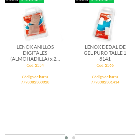
LENOX DEDAL DE
LENOX CORRECTOR
GEL PURO TALLE 1
JUANETE
8141
NOCTURNO CON
GEL CHICO ...
Cód: 2566
Cód: 2564
Código de barra
Código de barra
7798082301414
7798082300509