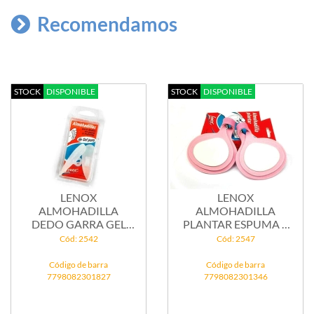
Recomendamos
STOCK
DISPONIBLE
STOCK
DISPONIBLE
LENOX
LENOX
ALMOHADILLA
ALMOHADILLA
DEDO GARRA GEL
PLANTAR ESPUMA Y
TALLE 2 8182
GEL GRANDE ...
Cód: 2542
Cód: 2547
Código de barra
Código de barra
7798082301827
7798082301346