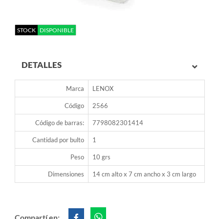
STOCK
DISPONIBLE
DETALLES
Marca
LENOX
Código
2566
Código de barras:
7798082301414
Cantidad por bulto
1
Peso
10 grs
Dimensiones
14 cm alto x 7 cm ancho x 3 cm largo
Compartí en: