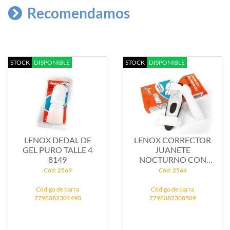
Recomendamos
STOCK
DISPONIBLE
STOCK
DISPONIBLE
LENOX DEDAL DE
LENOX CORRECTOR
GEL PURO TALLE 4
JUANETE
8149
NOCTURNO CON
GEL CHICO ...
Cód: 2569
Cód: 2564
Código de barra
Código de barra
7798082301490
7798082300509