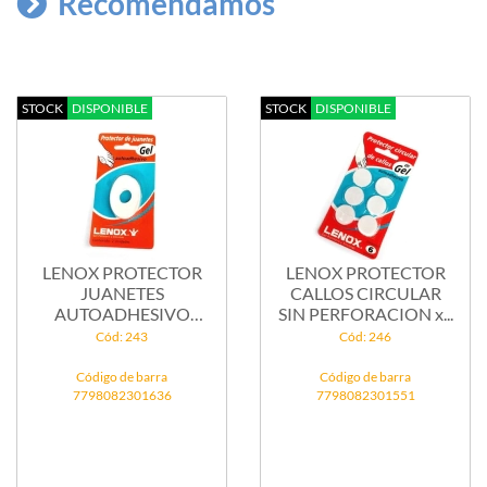
Recomendamos
STOCK
DISPONIBLE
STOCK
DISPONIBLE
LENOX PROTECTOR
LENOX PROTECTOR
JUANETES
CALLOS CIRCULAR
AUTOADHESIVO
SIN PERFORACION x...
OVAL x 2 u ...
Cód: 243
Cód: 246
Código de barra
Código de barra
7798082301636
7798082301551