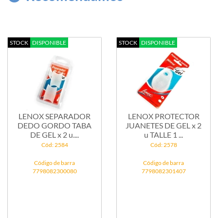
STOCK
DISPONIBLE
STOCK
DISPONIBLE
LENOX SEPARADOR
LENOX PROTECTOR
DEDO GORDO TABA
JUANETES DE GEL x 2
DE GEL x 2 u....
u TALLE 1 ...
Cód: 2584
Cód: 2578
Código de barra
Código de barra
7798082300080
7798082301407