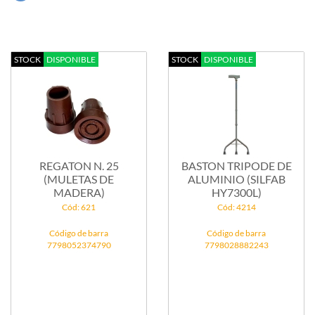
STOCK
DISPONIBLE
STOCK
DISPONIBLE
REGATON N. 25
BASTON TRIPODE DE
(MULETAS DE
ALUMINIO (SILFAB
MADERA)
HY7300L)
Cód: 621
Cód: 4214
Código de barra
Código de barra
7798052374790
7798028882243