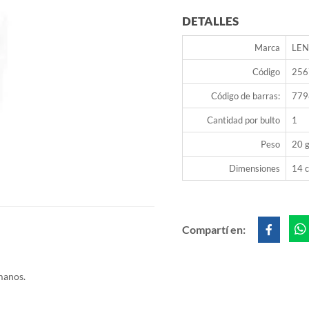
DETALLES
Marca
LE
Código
256
Código de barras:
779
Cantidad por bulto
1
Peso
20 g
Dimensiones
14 c
Compartí en:
 manos.