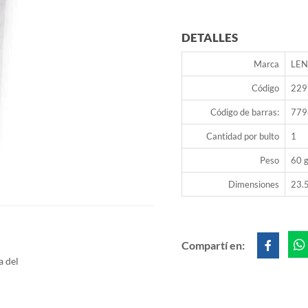
DETALLES
Marca
LE
Código
229
Código de barras:
779
Cantidad por bulto
1
Peso
60 g
Dimensiones
23.5
Compartí en:
a del