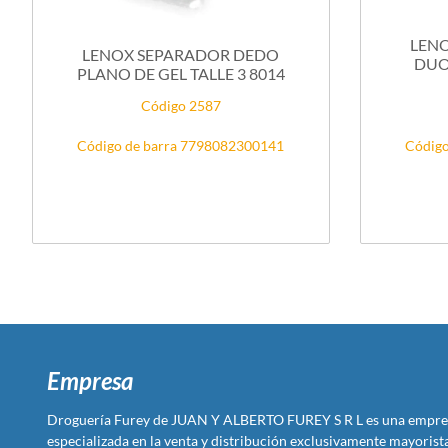
LEN
LENOX SEPARADOR DEDO
DUO
PLANO DE GEL TALLE 3 8014
Código 2587
Código de barra 7798082300141
Código
Empresa
Droguería Furey de JUAN Y ALBERTO FUREY S R L es una empre
especializada en la venta y distribución exclusivamente mayoris