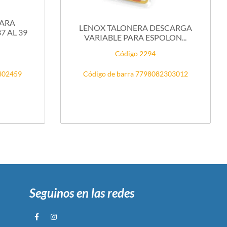
PARA
LENOX TALONERA DESCARGA
 AL 39
VARIABLE PARA ESPOLON...
Código 2294
2302459
Código de barra 7798082303012
Seguinos en las redes