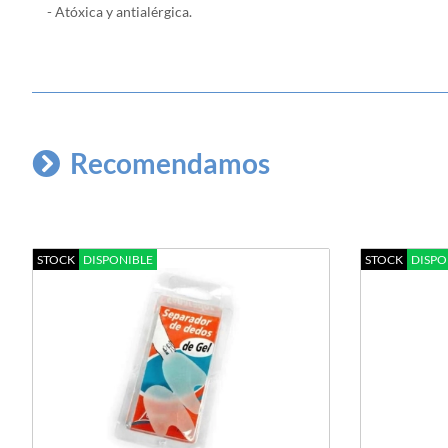
- Atóxica y antialérgica.
Recomendamos
STOCK
DISPONIBLE
STOCK
DISPO