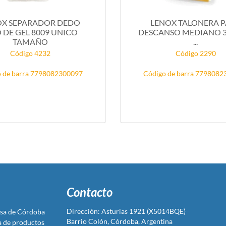
OX SEPARADOR DEDO
LENOX TALONERA 
 DE GEL 8009 UNICO
DESCANSO MEDIANO 37
TAMAÑO
...
Código 4232
Código 2290
 de barra 7798082300097
Código de barra 779808
Contacto
Dirección: Asturias 1921 (X5014BQE)
sa de Córdoba
Barrio Colón, Córdoba, Argentina
ta de productos