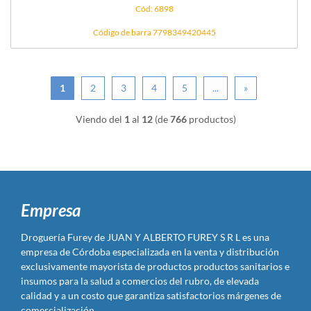
Cód: 6898
Código de barra 7798349420445
1
2
3
4
5
...
»
Viendo del
1
al
12
(de
766
productos)
Empresa
Droguería Furey de JUAN Y ALBERTO FUREY S R L es una
empresa de Córdoba especializada en la venta y distribución
exclusivamente mayorista de productos productos sanitarios e
insumos para la salud a comercios del rubro, de elevada
calidad y a un costo que garantiza satisfactorios márgenes de
comercialización.