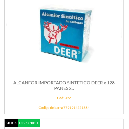
ALCANFOR IMPORTADO SINTETICO DEER x 128
PANES x...
Cód: 392
Código de barra 7791914551384
STOCK
DISPONIBLE