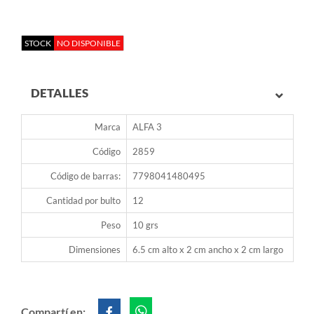
STOCK
NO DISPONIBLE
DETALLES
Marca
ALFA 3
Código
2859
Código de barras:
7798041480495
Cantidad por bulto
12
Peso
10 grs
Dimensiones
6.5 cm alto x 2 cm ancho x 2 cm largo
Compartí en: