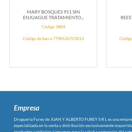
MARY BOSQUES 911 SIN
ENJUAGUE TRATAMIENTO...
REES
Código 3804
Código de barra 7798126723813
Código
Empresa
Droguería Furey de JUAN Y ALBERTO FUREY S R L es una empre
especializada en la venta y distribución exclusivamente mayoris
productos sanitarios e insumos para la salud a comercios del rub