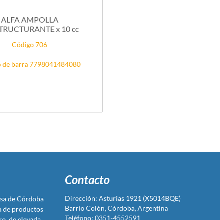
ALFA AMPOLLA
TRUCTURANTE x 10 cc
Código 706
 de barra 7798041484080
Contacto
Dirección: Asturias 1921 (X5014BQE)
sa de Córdoba
Barrio Colón, Córdoba, Argentina
ta de productos
Teléfono: 0351-4552591
ro, de elevada