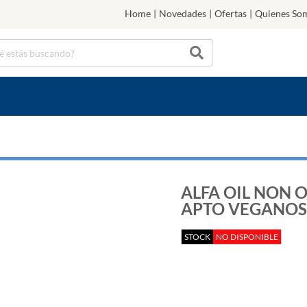
Home
|
Novedades
|
Ofertas
|
Quienes So
ALFA OIL NON OI
APTO VEGANOS
STOCK
NO DISPONIBLE