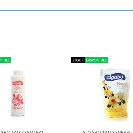
NIBLE
STOCK
DISPONIBLE
ABO TALCO FLORAL
ALGABO TALCO PER