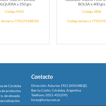
ALQUERA x 250 grs
BOLSA x 400 grs
Código 4433
Código 2806
 de barra 7791274188350
Código de barra 779127
Contacto
Dirección: Asturias 1921 (X5014BQE)
sa de Córdoba
Barrio Colón, Córdoba, Argentina
ta de productos
Teléfono: 0351-4552591
ro, de elevada
furey@furey.com.ar
ercialización.