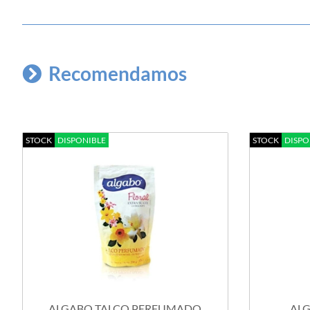
Recomendamos
STOCK
DISPONIBLE
STOCK
DISPO
ALGABO TALCO PERFUMADO
ALG