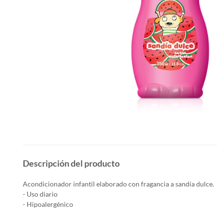
Descripción del producto
Acondicionador infantil elaborado con fragancia a sandía dulce.
- Uso diario
- Hipoalergénico