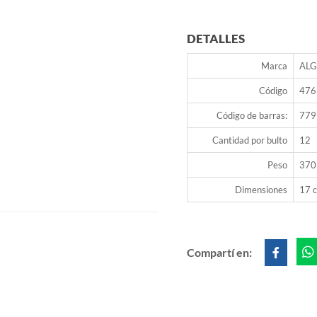
DETALLES
Marca
AL
Código
476
Código de barras:
779
Cantidad por bulto
12
Peso
370
Dimensiones
17 c
Compartí en: