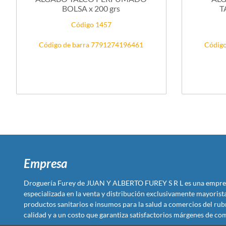
BOLSA x 200 grs
T
Código 1457
Código de barra 7791274196461
Código
Empresa
Droguería Furey de JUAN Y ALBERTO FUREY S R L es una empre
especializada en la venta y distribución exclusivamente mayoris
productos sanitarios e insumos para la salud a comercios del rub
calidad y a un costo que garantiza satisfactorios márgenes de com