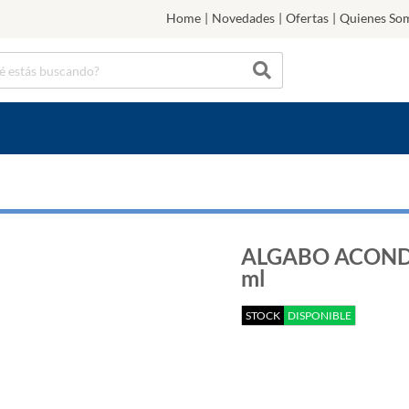
Home
|
Novedades
|
Ofertas
|
Quienes So
ALGABO ACOND
ml
STOCK
DISPONIBLE