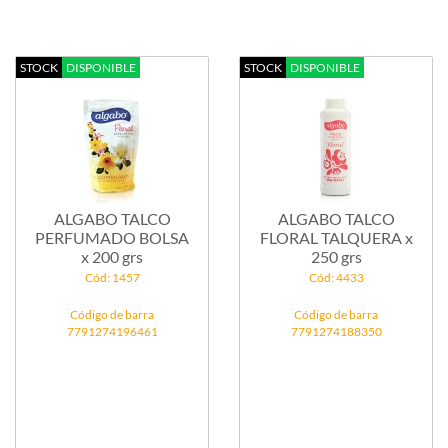
STOCK
DISPONIBLE
STOCK
DISPONIBLE
ALGABO TALCO
ALGABO TALCO
PERFUMADO BOLSA
FLORAL TALQUERA x
x 200 grs
250 grs
Cód: 1457
Cód: 4433
Código de barra
Código de barra
7791274196461
7791274188350