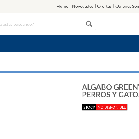
Home
|
Novedades
|
Ofertas
|
Quienes So
ALGABO GREE
PERROS Y GATOS
STOCK
NO DISPONIBLE