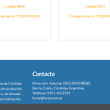
Código 2808
Código 2811
 de barra 7791274193415
Código de barra 779127
Contacto
Dirección: Asturias 1921 (X5014BQE)
sa de Córdoba
Barrio Colón, Córdoba, Argentina
ta de productos
Teléfono: 0351-4552591
ro, de elevada
furey@furey.com.ar
ercialización.