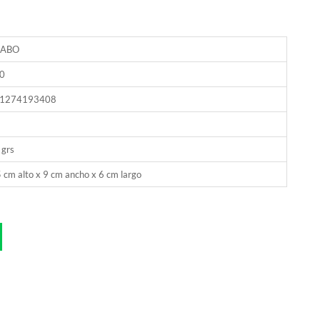
GABO
0
1274193408
 grs
 cm alto x 9 cm ancho x 6 cm largo