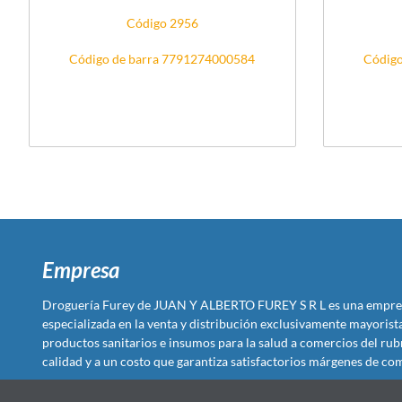
Código 2956
Código de barra 7791274000584
Código
Empresa
Droguería Furey de JUAN Y ALBERTO FUREY S R L es una empre
especializada en la venta y distribución exclusivamente mayoris
productos sanitarios e insumos para la salud a comercios del rub
calidad y a un costo que garantiza satisfactorios márgenes de com