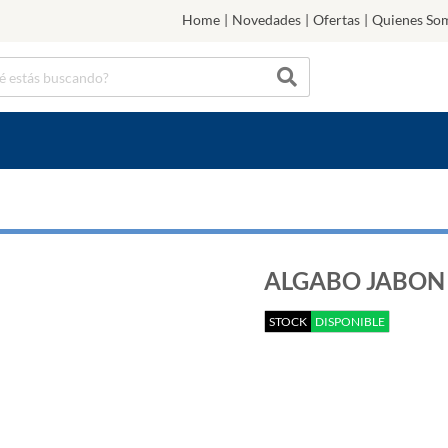
Home
|
Novedades
|
Ofertas
|
Quienes So
ALGABO JABON L
STOCK
DISPONIBLE