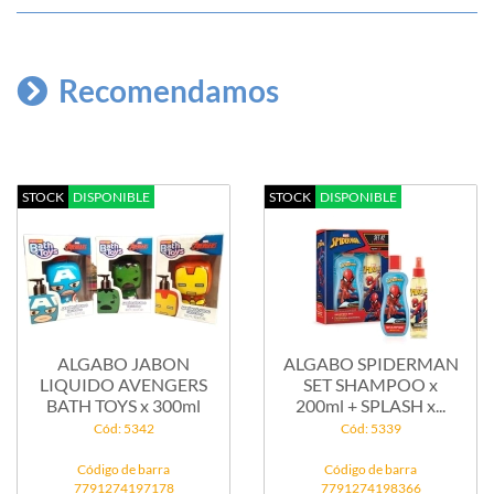
Recomendamos
STOCK
DISPONIBLE
STOCK
DISPONIBLE
ALGABO JABON
ALGABO SPIDERMAN
LIQUIDO AVENGERS
SET SHAMPOO x
BATH TOYS x 300ml
200ml + SPLASH x...
Cód: 5342
Cód: 5339
Código de barra
Código de barra
7791274197178
7791274198366