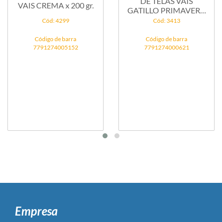
DE TELAS VAIS
VAIS CREMA x 200 gr.
GATILLO PRIMAVERA
x...
Cód: 4299
Cód: 3413
Código de barra
Código de barra
7791274005152
7791274000621
Empresa