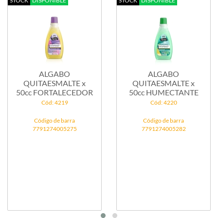
STOCK
DISPONIBLE
STOCK
DISPONIBLE
ALGABO
ALGABO
QUITAESMALTE x
QUITAESMALTE x
50cc FORTALECEDOR
50cc HUMECTANTE
Cód: 4219
Cód: 4220
Código de barra
Código de barra
7791274005275
7791274005282