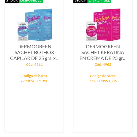
STOCK
DISPONIBLE
STOCK
DISPONIBLE
DERMOGREEN
DERMOGREEN
SACHET BOTHOX
SACHET KERATINA
CAPILAR DE 25 grs. x...
EN CREMA DE 25 grs.
x...
Cód: 4961
Cód: 4962
Código de barra
Código de barra
7793090991350
7793090991305