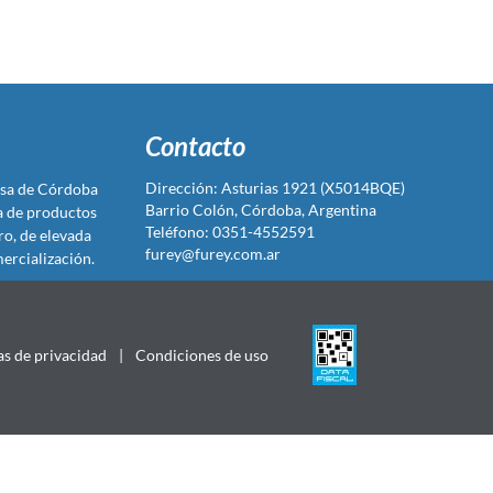
Contacto
Dirección: Asturias 1921 (X5014BQE)
sa de Córdoba
Barrio Colón, Córdoba, Argentina
ta de productos
Teléfono: 0351-4552591
ro, de elevada
furey@furey.com.ar
ercialización.
as de privacidad
|
Condiciones de uso