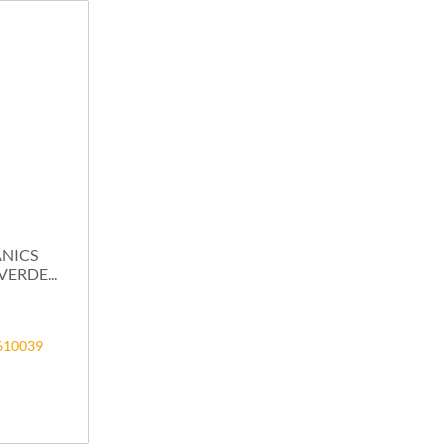
NICS
ERDE...
0610039