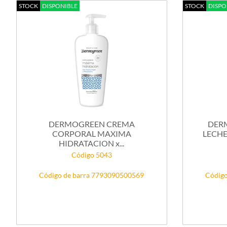
STOCK
DISPONIBLE
STOCK
DISPO
DERMOGREEN CREMA
DER
CORPORAL MAXIMA
LECHE
HIDRATACION x...
Código 5043
Código de barra 7793090500569
Código