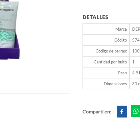
DETALLES
Marca
DE
Código
574
Código de barras:
100
Cantidad por bulto
1
Peso
4.9 
Dimensiones
30 c
Compartí en: