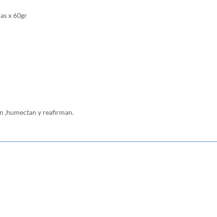
as x 60gr
en ,humectan y reafirman.