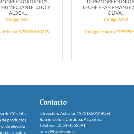
MOGREEN ORGANICS
DERMOGREEN ORGA
 HUMECTANTE LOTO Y
LECHE REAFIRMANTE
ALOE x...
OLIVA...
Código 5691
Código 5692
 de barra 7793090610015
Código de barra 779309
Contacto
Dirección: Asturias 1921 (X5014BQE)
sa de Córdoba
Barrio Colón, Córdoba, Argentina
ta de productos
Teléfono: 0351-4552591
ro, de elevada
furey@furey.com.ar
ercialización.