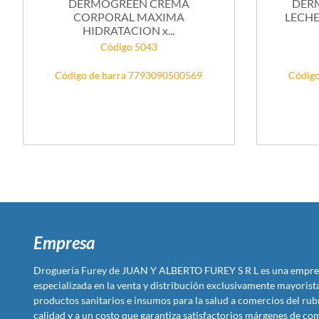
DERMOGREEN CREMA
DER
CORPORAL MAXIMA
LECHE
HIDRATACION x...
Código 5043
Código de barra 7793090500569
Código
Empresa
Droguería Furey de JUAN Y ALBERTO FUREY S R L es una empre
especializada en la venta y distribución exclusivamente mayoris
productos sanitarios e insumos para la salud a comercios del rub
calidad y a un costo que garantiza satisfactorios márgenes de com