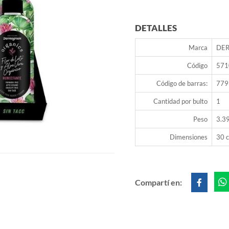
DETALLES
Marca
DE
Código
571
Código de barras:
779
Cantidad por bulto
1
Peso
3.3
Dimensiones
30 c
Compartí en: