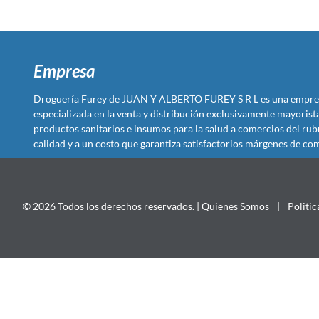
Empresa
Droguería Furey de JUAN Y ALBERTO FUREY S R L es una empre
especializada en la venta y distribución exclusivamente mayoris
productos sanitarios e insumos para la salud a comercios del rub
calidad y a un costo que garantiza satisfactorios márgenes de com
© 2026 Todos los derechos reservados. |
Quienes Somos
|
Politic