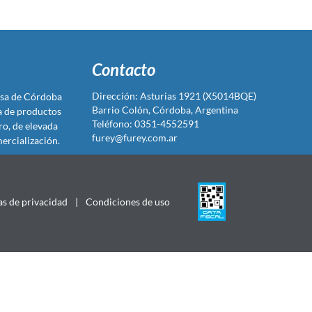
Contacto
Dirección: Asturias 1921 (X5014BQE)
sa de Córdoba
Barrio Colón, Córdoba, Argentina
ta de productos
Teléfono: 0351-4552591
ro, de elevada
furey@furey.com.ar
ercialización.
as de privacidad
|
Condiciones de uso