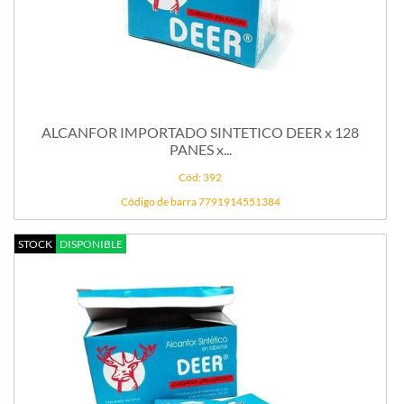
ALCANFOR IMPORTADO SINTETICO DEER x 128
PANES x...
Cód: 392
Código de barra 7791914551384
STOCK
DISPONIBLE