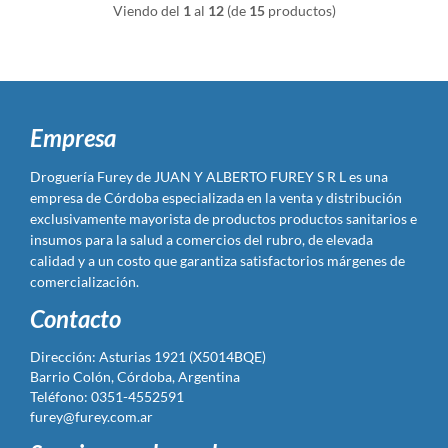
Viendo del
1
al
12
(de
15
productos)
Empresa
Droguería Furey de JUAN Y ALBERTO FUREY S R L es una
empresa de Córdoba especializada en la venta y distribución
exclusivamente mayorista de productos productos sanitarios e
insumos para la salud a comercios del rubro, de elevada
calidad y a un costo que garantiza satisfactorios márgenes de
comercialización.
Contacto
Dirección: Asturias 1921 (X5014BQE)
Barrio Colón, Córdoba, Argentina
Teléfono: 0351-4552591
furey@furey.com.ar