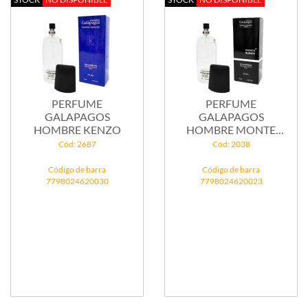
PERFUME
PERFUME
GALAPAGOS
GALAPAGOS
HOMBRE KENZO
HOMBRE MONTE
BLANCO
Cód: 2687
Cód: 2038
Código de barra
Código de barra
7798024620030
7798024620023