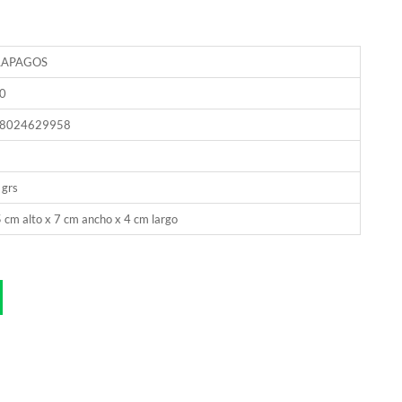
LAPAGOS
0
8024629958
 grs
 cm alto x 7 cm ancho x 4 cm largo