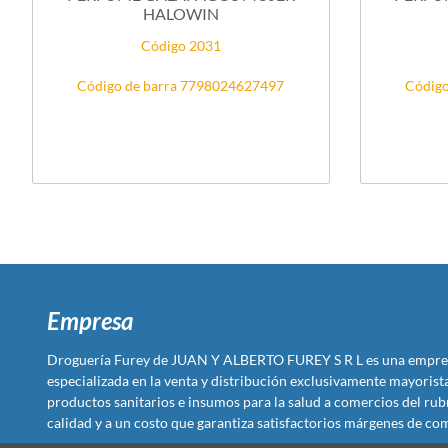
HALOWIN
Código 2031
Código de barra 7798024627497
Código
Empresa
Droguería Furey de JUAN Y ALBERTO FUREY S R L es una empre
especializada en la venta y distribución exclusivamente mayoris
productos sanitarios e insumos para la salud a comercios del rub
calidad y a un costo que garantiza satisfactorios márgenes de com