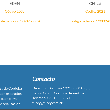
EDEN
CH N.5
Código 2035
Código 2021
 de barra 7798024629934
Código de barra 779802
Contacto
Dirección: Asturias 1921 (X5014BQE)
sa de Córdoba
Barrio Colón, Córdoba, Argentina
ta de productos
Teléfono: 0351-4552591
ro, de elevada
furey@furey.com.ar
ercialización.