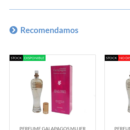
Recomendamos
STOCK
DISPONIBLE
STOCK
NO DI
PERFUME GALAPAGOS MUJER
PERFU