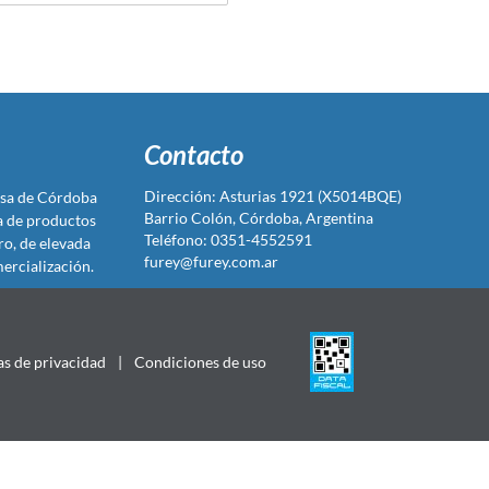
Contacto
Dirección: Asturias 1921 (X5014BQE)
sa de Córdoba
Barrio Colón, Córdoba, Argentina
ta de productos
Teléfono: 0351-4552591
ro, de elevada
furey@furey.com.ar
ercialización.
as de privacidad
|
Condiciones de uso