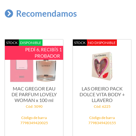
Recomendamos
STOCK
DISPONIBLE
STOCK
NO DISPONIBLE
PEDÍ 6, RECIBÍS 1
PROBADOR
MAC GREGOR EAU
LAS OREIRO PACK
DE PARFUM LOVELY
DOLCE VITA BODY +
WOMAN x 100 ml
LLAVERO
Cód: 5090
Cód: 6225
Código de barra
Código de barra
7798349420025
7798349420155