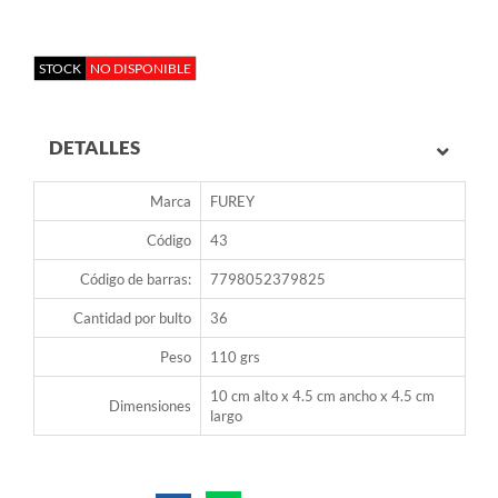
STOCK
NO DISPONIBLE
DETALLES
Marca
FUREY
Código
43
Código de barras:
7798052379825
Cantidad por bulto
36
Peso
110 grs
10 cm alto x 4.5 cm ancho x 4.5 cm
Dimensiones
largo