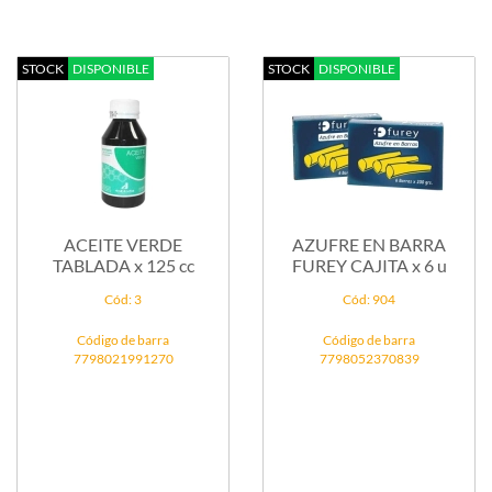
STOCK
DISPONIBLE
STOCK
DISPONIBLE
ACEITE VERDE
AZUFRE EN BARRA
TABLADA x 125 cc
FUREY CAJITA x 6 u
Cód: 3
Cód: 904
Código de barra
Código de barra
7798021991270
7798052370839