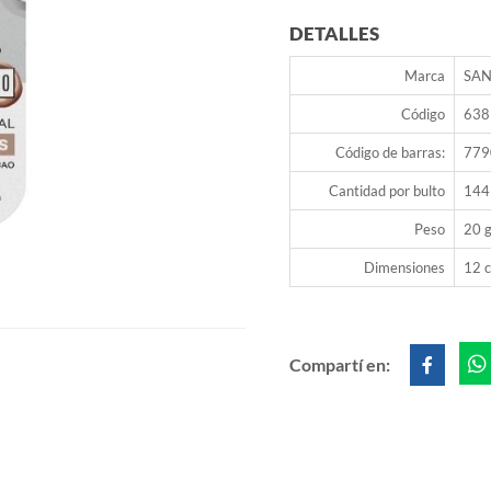
DETALLES
Marca
SAN
Código
638
Código de barras:
779
Cantidad por bulto
144
Peso
20 g
Dimensiones
12 c
Compartí en: