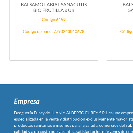
BALSAMO LABIAL SANACUTIS
BAL
BIO FRUTILLA x Un
S
Código 6159
Código de barra 7790243010678
Código
Empresa
Droguería Furey de JUAN Y ALBERTO FUREY S R L es una empre
especializada en la venta y distribución exclusivamente mayoris
productos sanitarios e insumos para la salud a comercios del rub
calidad y a un costo que garantiza satisfactorios márgenes de com