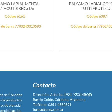
SAMO LABIAL MENTA
BALSAMO LABIAL COLO
ANACUTIS BIO x Un
TUTTI FRUTI x U
Código 6161
Código 6387
 de barra 7790243010593
Código de barra 779024
Contacto
Dirección: Asturias 1921 (X5014BQE)
sa de Córdoba
Barrio Colón, Córdoba, Argentina
ta de productos
Teléfono: 0351-4552591
ro, de elevada
furey@furey.com.ar
ercialización.