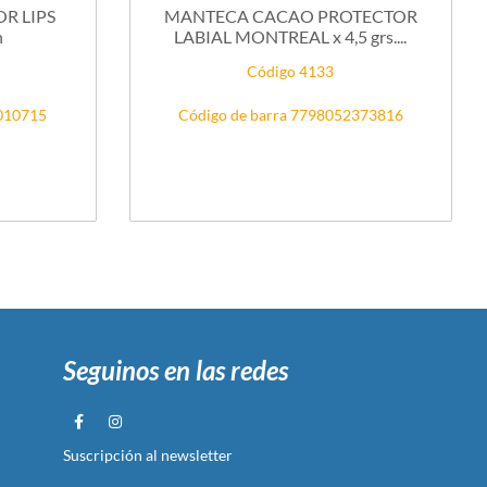
R LIPS
MANTECA CACAO PROTECTOR
n
LABIAL MONTREAL x 4,5 grs....
Código 4133
3010715
Código de barra 7798052373816
Seguinos en las redes
Suscripción al newsletter