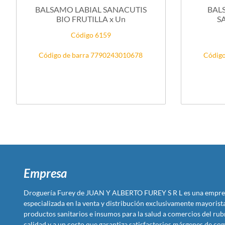
BALSAMO LABIAL SANACUTIS
BAL
BIO FRUTILLA x Un
S
Código 6159
Código de barra 7790243010678
Código
Empresa
Droguería Furey de JUAN Y ALBERTO FUREY S R L es una empre
especializada en la venta y distribución exclusivamente mayoris
productos sanitarios e insumos para la salud a comercios del rub
calidad y a un costo que garantiza satisfactorios márgenes de com