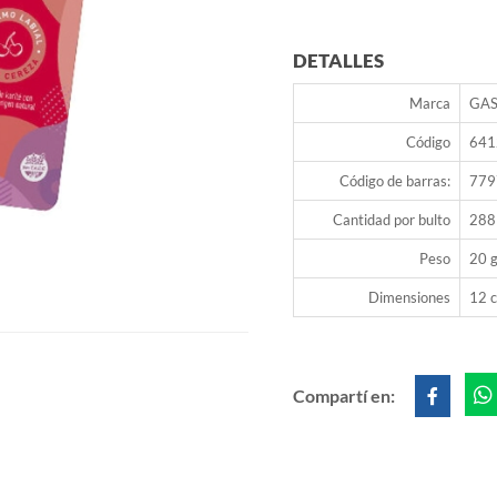
DETALLES
Marca
GA
Código
641
Código de barras:
779
Cantidad por bulto
288
Peso
20 g
Dimensiones
12 c
Compartí en: