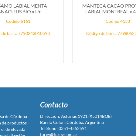
SAMO LABIAL MENTA
MANTECA CACAO PRO
ANACUTIS BIO x Un
LABIAL MONTREAL x 4,5 
Código 6161
Código 4133
 de barra 7790243010593
Código de barra 779805
Contacto
Dirección: Asturias 1921 (X5014BQE)
sa de Córdoba
Barrio Colón, Córdoba, Argentina
ta de productos
Teléfono: 0351-4552591
ro, de elevada
furey@furey.com.ar
ercialización.