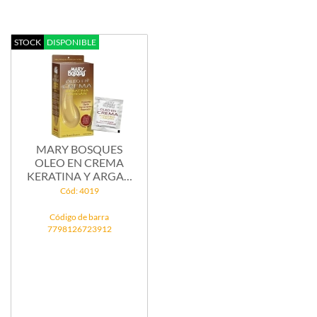
STOCK
DISPONIBLE
MARY BOSQUES
OLEO EN CREMA
KERATINA Y ARGAN
SOBRE...
Cód: 4019
Código de barra
7798126723912