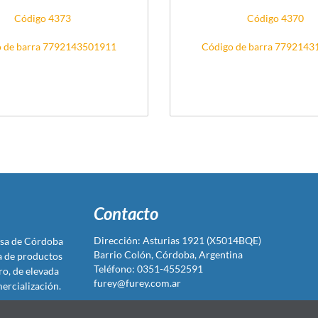
Código 4373
Código 4370
 de barra 7792143501911
Código de barra 779214
Contacto
Dirección: Asturias 1921 (X5014BQE)
sa de Córdoba
Barrio Colón, Córdoba, Argentina
ta de productos
Teléfono: 0351-4552591
ro, de elevada
furey@furey.com.ar
ercialización.