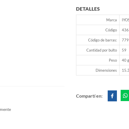
DETALLES
Marca
IYO
Código
436
Código de barras:
779
Cantidad por bulto
59
Peso
40 g
Dimensiones
15.3
Compartí en:
eamente