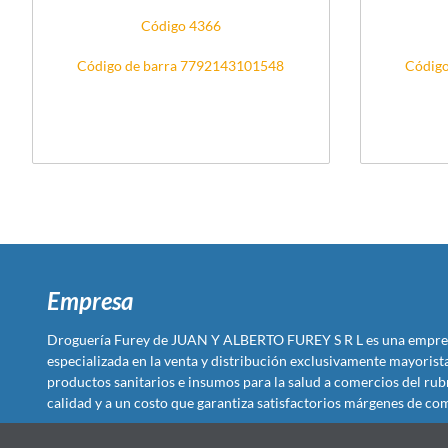
Código 4366
Código de barra 7792143101548
Código
Empresa
Droguería Furey de JUAN Y ALBERTO FUREY S R L es una empre
especializada en la venta y distribución exclusivamente mayoris
productos sanitarios e insumos para la salud a comercios del rub
calidad y a un costo que garantiza satisfactorios márgenes de com