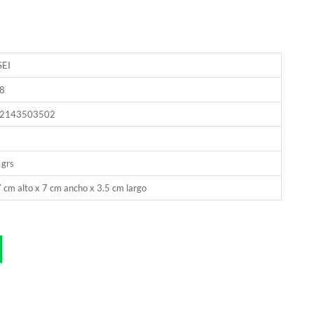
SEI
8
2143503502
 grs
 cm alto x 7 cm ancho x 3.5 cm largo