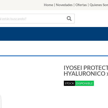
Home
|
Novedades
|
Ofertas
|
Quienes So
IYOSEI PROTEC
HYALURONICO x 
STOCK
DISPONIBLE