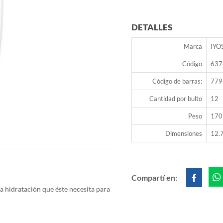
DETALLES
Marca
IYO
Código
637
Código de barras:
779
Cantidad por bulto
12
Peso
170
Dimensiones
12.7
Compartí en:
a hidratación que éste necesita para