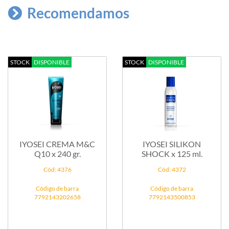
Recomendamos
STOCK
DISPONIBLE
STOCK
DISPONIBLE
IYOSEI CREMA M&C
IYOSEI SILIKON
Q10 x 240 gr.
SHOCK x 125 ml.
Cód: 4376
Cód: 4372
Código de barra
Código de barra
7792143202658
7792143500853