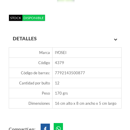
STOCK
DISPONIBLE
DETALLES
Marca
IYOSEI
Código
4379
Código de barras:
7792143500877
Cantidad por bulto
12
Peso
170 grs
Dimensiones
16 cm alto x 8 cm ancho x 5 cm largo
Compartí en: