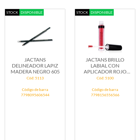
STOCK
DISPONIBLE
STOCK
DISPONIBLE
JACTANS
JACTANS BRILLO
DELINEADOR LAPIZ
LABIAL CON
MADERA NEGRO 605
APLICADOR ROJO
509/003
Cód: 5113
Cód: 5100
Código de barra
Código de barra
7798095606544
7798156556566