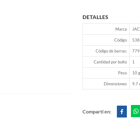
DETALLES
Marca
JAC
Código
538
Código de barras:
779
Cantidad por bulto
1
Peso
10 g
Dimensiones
9.7 
Compartí en: