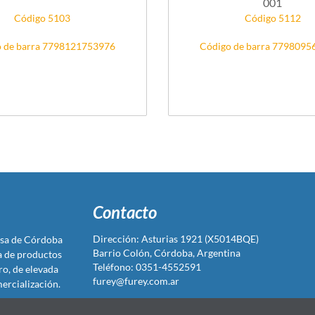
001
Código 5103
Código 5112
 de barra 7798121753976
Código de barra 779809
Contacto
Dirección: Asturias 1921 (X5014BQE)
sa de Córdoba
Barrio Colón, Córdoba, Argentina
ta de productos
Teléfono: 0351-4552591
ro, de elevada
furey@furey.com.ar
ercialización.