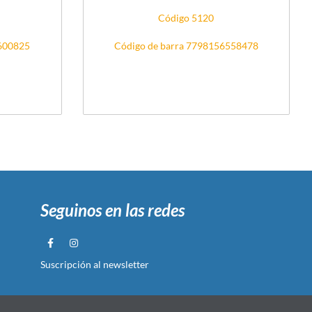
Código 5120
5600825
Código de barra 7798156558478
Seguinos en las redes
Suscripción al newsletter