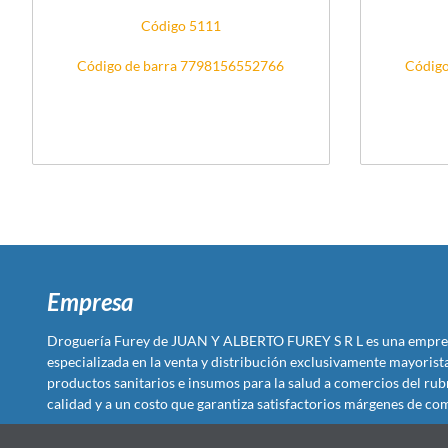
Código 5111
Código de barra 7798156552766
Código
Empresa
Droguería Furey de JUAN Y ALBERTO FUREY S R L es una empre
especializada en la venta y distribución exclusivamente mayoris
productos sanitarios e insumos para la salud a comercios del rub
calidad y a un costo que garantiza satisfactorios márgenes de com