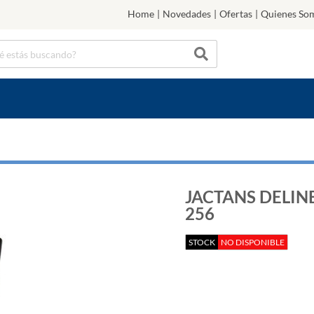
Home
|
Novedades
|
Ofertas
|
Quienes So
JACTANS DELI
256
STOCK
NO DISPONIBLE