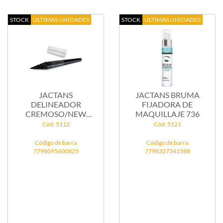
STOCK
ULTIMAS UNIDADES
STOCK
ULTIMAS UNIDADES
JACTANS
JACTANS BRUMA
DELINEADOR
FIJADORA DE
CREMOSO/NEW
MAQUILLAJE 736
KOHOL 280-001
Cód: 5112
Cód: 5121
Código de barra
Código de barra
7798095600825
7798327341588