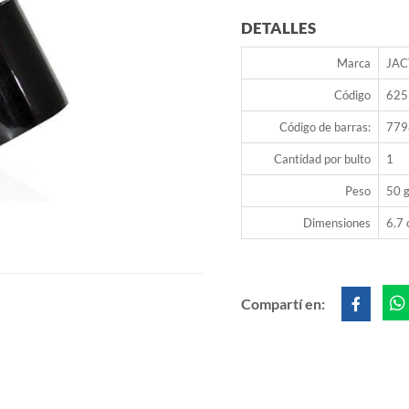
DETALLES
Marca
JAC
Código
625
Código de barras:
779
Cantidad por bulto
1
Peso
50 g
Dimensiones
6.7 
Compartí en: