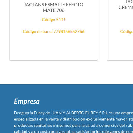
JA
JACTANS ESMALTE EFECTO
CREM
MATE 706
Código 5111
Código de barra 7798156552766
Código
Empresa
Droguería Furey de JUAN Y ALBERTO FUREY S R L es una empre
especializada en la venta y distribución exclusivamente mayoris
productos sanitarios e insumos para la salud a comercios del rub
calidad y a un costo que garantiza satisfactorios márgenes de com