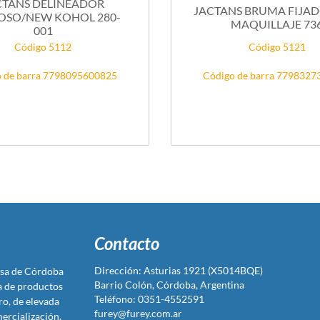
CTANS DELINEADOR
JACTANS BRUMA FIJA
OSO/NEW KOHOL 280-
MAQUILLAJE 73
001
Código 5112
Código 5121
 de barra 7798095600825
Código de barra 779832
Contacto
Dirección: Asturias 1921 (X5014BQE)
sa de Córdoba
Barrio Colón, Córdoba, Argentina
ta de productos
Teléfono: 0351-4552591
ro, de elevada
furey@furey.com.ar
ercialización.