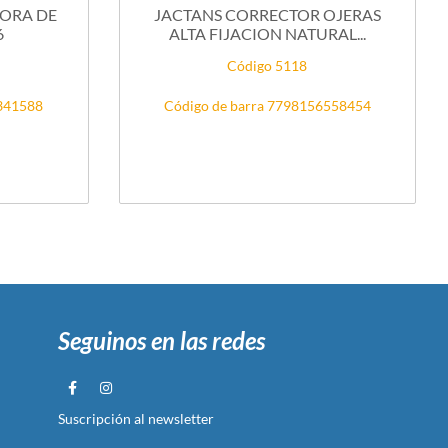
DORA DE
JACTANS CORRECTOR OJERAS
6
ALTA FIJACION NATURAL...
Código 5118
7341588
Código de barra 7798156558454
Seguinos en las redes
Suscripción al newsletter