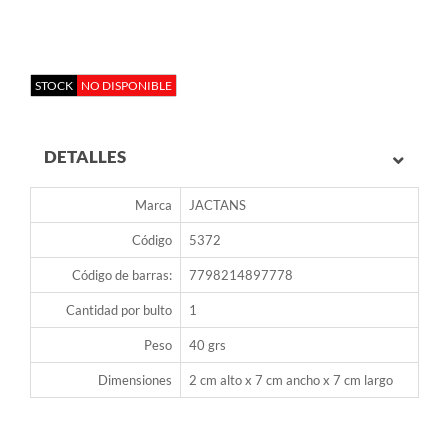
STOCK
NO DISPONIBLE
DETALLES
Marca
JACTANS
Código
5372
Código de barras:
7798214897778
Cantidad por bulto
1
Peso
40 grs
Dimensiones
2 cm alto x 7 cm ancho x 7 cm largo