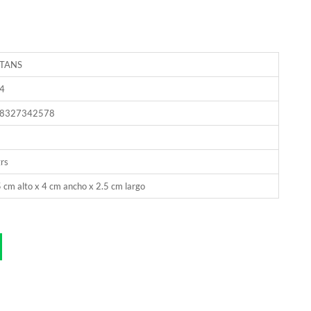
TANS
4
8327342578
rs
 cm alto x 4 cm ancho x 2.5 cm largo