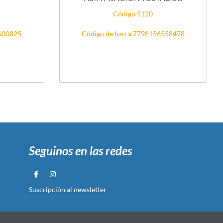
Código 5120
5600825
Código de barra 7798156558478
Seguinos en las redes
Suscripción al newsletter