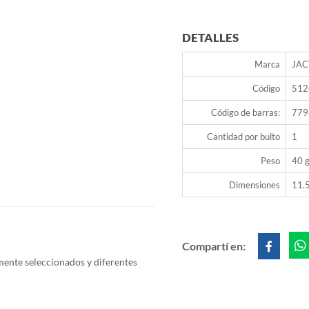
DETALLES
Marca
JAC
Código
512
Código de barras:
779
Cantidad por bulto
1
Peso
40 g
Dimensiones
11.5
Compartí en:
ente seleccionados y diferentes