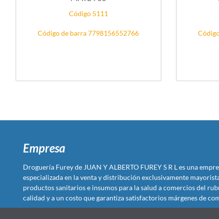
Código 5111
Código de barra 7798156552766
Código
Empresa
Droguería Furey de JUAN Y ALBERTO FUREY S R L es una empre
especializada en la venta y distribución exclusivamente mayoris
productos sanitarios e insumos para la salud a comercios del rub
calidad y a un costo que garantiza satisfactorios márgenes de com