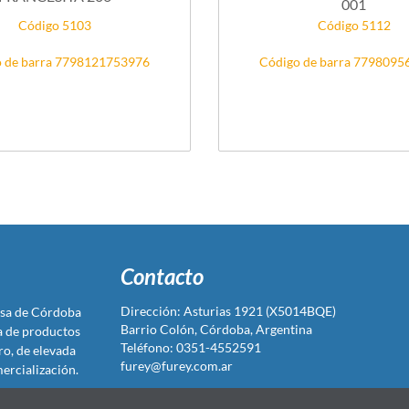
001
Código 5103
Código 5112
 de barra 7798121753976
Código de barra 779809
Contacto
Dirección: Asturias 1921 (X5014BQE)
sa de Córdoba
Barrio Colón, Córdoba, Argentina
ta de productos
Teléfono: 0351-4552591
ro, de elevada
furey@furey.com.ar
ercialización.