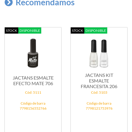
Recomendamos
STOCK
DISPONIBLE
STOCK
DISPONIBLE
JACTANS KIT
JACTANS ESMALTE
ESMALTE
EFECTO MATE 706
FRANCESITA 206
Cód: 5111
Cód: 5103
Código de barra
Código de barra
7798156552766
7798121753976