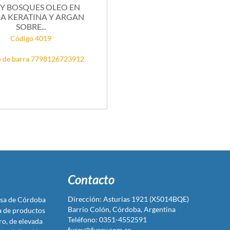
Y BOSQUES OLEO EN
A KERATINA Y ARGAN
SOBRE...
Código 4019
 de barra 7798126723912
Contacto
Dirección: Asturias 1921 (X5014BQE)
sa de Córdoba
Barrio Colón, Córdoba, Argentina
ta de productos
Teléfono: 0351-4552591
ro, de elevada
furey@furey.com.ar