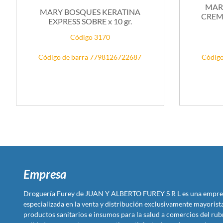
MAR
MARY BOSQUES KERATINA
CREM
EXPRESS SOBRE x 10 gr.
Código 3170
Código de barra 7798126722687
Código
Empresa
Droguería Furey de JUAN Y ALBERTO FUREY S R L es una empre
especializada en la venta y distribución exclusivamente mayoris
productos sanitarios e insumos para la salud a comercios del rub