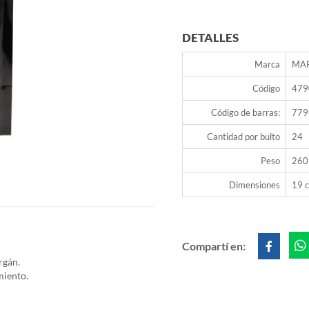
DETALLES
Marca
MAR
Código
479
Código de barras:
779
Cantidad por bulto
24
Peso
260
Dimensiones
19 c
Compartí en:
rgán.
miento.