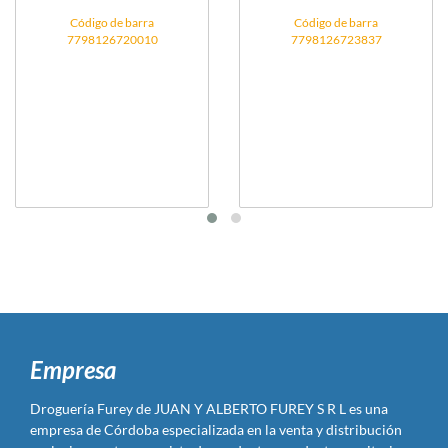
Código de barra
Código de barra
7798126720010
7798126723837
Empresa
Droguería Furey de JUAN Y ALBERTO FUREY S R L es una
empresa de Córdoba especializada en la venta y distribución