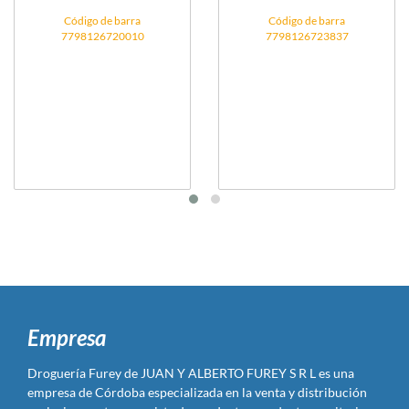
Código de barra
Código de barra
7798126720010
7798126723837
Empresa
Droguería Furey de JUAN Y ALBERTO FUREY S R L es una
empresa de Córdoba especializada en la venta y distribución