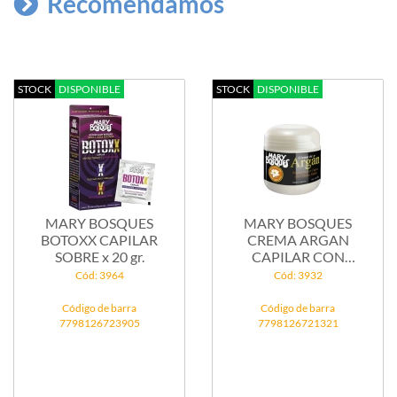
Recomendamos
STOCK
DISPONIBLE
STOCK
DISPONIBLE
MARY BOSQUES
MARY BOSQUES
BOTOXX CAPILAR
CREMA ARGAN
SOBRE x 20 gr.
CAPILAR CON
CELULAS MADRE...
Cód: 3964
Cód: 3932
Código de barra
Código de barra
7798126723905
7798126721321