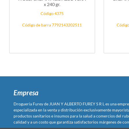
x 240 gr.
Código 4375
Código de barra 7792143202511
Código
Empresa
Droguería Furey de JUAN Y ALBERTO FUREY S R L es una empre
especializada en la venta y distribución exclusivamente mayoris
productos sanitarios e insumos para la salud a comercios del rub
calidad y a un costo que garantiza satisfactorios márgenes de com