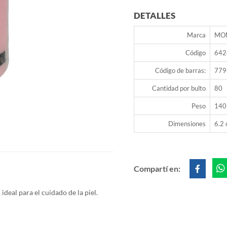
DETALLES
Marca
MO
Código
642
Código de barras:
779
Cantidad por bulto
80
Peso
140
Dimensiones
6.2 
Compartí en:
 ideal
para el cuidado de la piel.