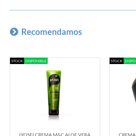
Recomendamos
STOCK
DISPONIBLE
STOCK
DISPO
IYOSEI CREMA M&C ALOE VERA
CREMA 