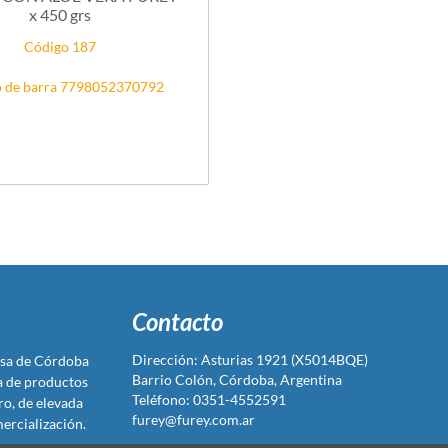
x 450 grs
Código 187
 de barra 7798052370792
Contacto
Dirección: Asturias 1921 (X5014BQE)
sa de Córdoba
Barrio Colón, Córdoba, Argentina
ta de productos
Teléfono: 0351-4552591
ro, de elevada
furey@furey.com.ar
ercialización.