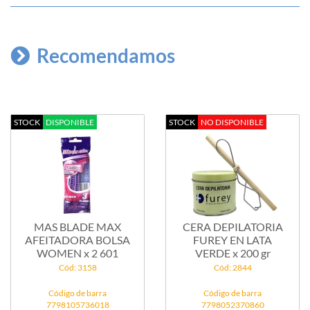
Recomendamos
STOCK
DISPONIBLE
STOCK
NO DISPONIBLE
MAS BLADE MAX
CERA DEPILATORIA
AFEITADORA BOLSA
FUREY EN LATA
WOMEN x 2 601
VERDE x 200 gr
Cód: 3158
Cód: 2844
Código de barra
Código de barra
7798105736018
7798052370860