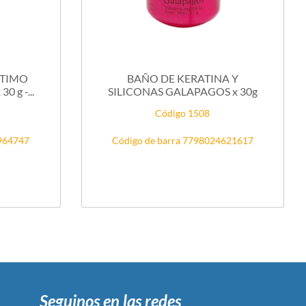
NTIMO
BAÑO DE KERATINA Y
 g -...
SILICONAS GALAPAGOS x 30g
Código 1508
8964747
Código de barra 7798024621617
Seguinos en las redes