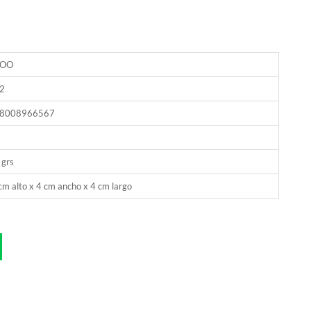
JOO
2
8008966567
 grs
cm alto x 4 cm ancho x 4 cm largo